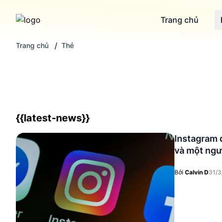
Trang chủ
/
Trang chủ
Thẻ
{{latest-news}}
Instagram đ
và một ngư
Bởi
Calvin D
31/3