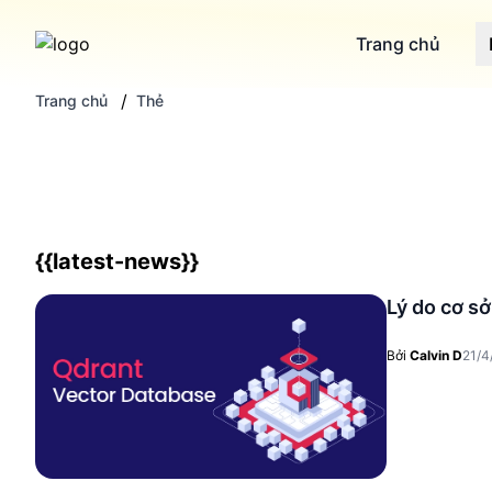
Trang chủ
/
Trang chủ
Thẻ
{{latest-news}}
Lý do cơ sở
Bởi
Calvin D
21/4