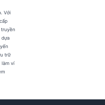
. Với
 cấp
 truyền
 dựa
uyến
u trữ
 làm ví
iềm