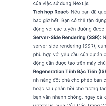
của việc sử dụng Next.js:
Tích hợp React
: Nếu bạn đã que
bao giờ hết. Bạn có thể tận dụ
động với các tuyến đường được 
Server-Side Rendering (SSR)
: 
server-side rendering (SSR), cu
phù hợp với yêu cầu của dự án c
động cần được tạo trên máy chủ
Regeneration Tĩnh Bậc Tiến (IS
nh năng đột phá cho phép bạn cậ
hoặc sau phản hồi cho tương tá
bạn vẫn nhanh chóng, ngay cả k
Gatsby.js: Vua Của Các Trang 