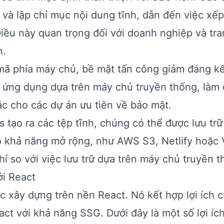
 và lập chỉ mục nội dung tĩnh, dẫn đến việc xế
Điều này quan trọng đối với doanh nghiệp và tr
n.
 mã phía máy chủ, bề mặt tấn công giảm đáng k
c ứng dụng dựa trên máy chủ truyền thống, làm
ắc cho các dự án ưu tiên về bảo mật.
s tạo ra các tệp tĩnh, chúng có thể được lưu trữ
có khả năng mở rộng, như AWS S3, Netlify hoặc 
hí so với việc lưu trữ dựa trên máy chủ truyền t
i React
c xây dựng trên nền React. Nó kết hợp lợi ích c
ct với khả năng SSG. Dưới đây là một số lợi íc