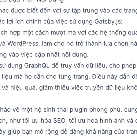
hác được biết đến với sự tập trung vào các tra
c lợi ích chính của việc sử dụng Gatsby.js:
 tích hợp một cách mượt mà với các hệ thống qu
và WordPress, làm cho nó trở thành lựa chọn h
ng vào việc cập nhật nội dung.
s sử dụng GraphQL để truy vấn dữ liệu, cho phé
ữ liệu mà họ cần cho từng trang. Điều này dẫn đ
a và hiệu quả, giảm thiểu việc truyền dữ liệu kh
ự hào về một hệ sinh thái plugin phong phú, cun
ch, như tối ưu hóa SEO, tối ưu hóa hình ảnh và
này giúp bạn mở rộng dễ dàng khả năng của tra