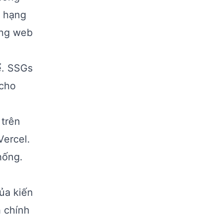
p hạng
ang web
ể. SSGs
 cho
 trên
Vercel.
hống.
ủa kiến
h chính