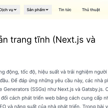
Dịch vụ
Sản phẩm
Tin tức
Thủ thuật
n trang tĩnh (Next.js và
ng động, tốc độ, hiệu suất và trải nghiệm ngườ
 đầu. Để đáp ứng những yêu cầu này, các nhà p
te Generators (SSGs) như Next.js và Gatsby.js. 
 đổi cách phát triển web bằng cách cung cấp nh
EO và năng suất của nhà phát triển. Trong bài v