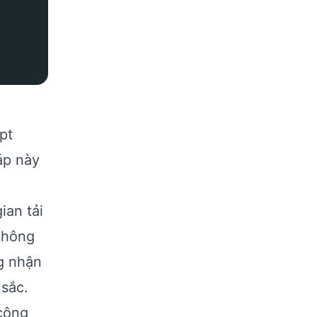
pt
áp này
ian tải
không
ng nhận
 sắc.
 công