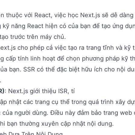
n thuộc với React, việc học Next.js sẽ dễ dàng
ng kỹ năng React hiện có của bạn để tạo ứng d
tạo trước trên máy chủ.
Next.js cho phép cả việc tạo ra trang tĩnh và kỹ 
ng cấp tính linh hoạt để chọn phương pháp kỹ t
ủa bạn. SSR có thể đặc biệt hữu ích cho nội d
.
R)
: Next.js giới thiệu ISR, tí
p nhật các trang cụ thể trong quá trình xây d
c của người dùng. Điều này đảm bảo trang web 
hi bạn thường xuyên cập nhật nội dung.
Web Dựa Trên Nội Dung