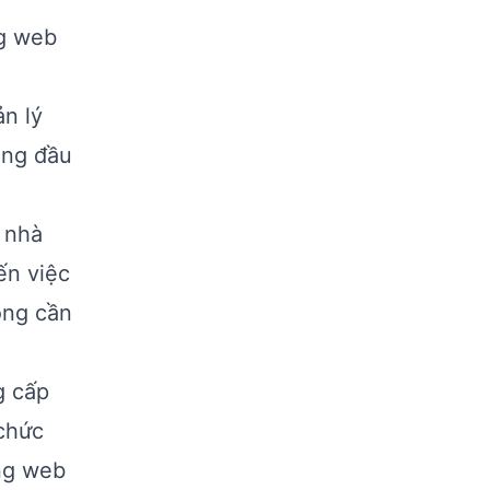
ng web
ản lý
àng đầu
p nhà
ến việc
ông cần
g cấp
 chức
ng web