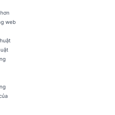
 hơn
ụng web
thuật
huật
ung
ựng
của