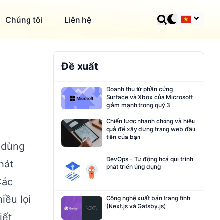
Chúng tôi
Liên hệ
Đề xuất
Doanh thu từ phần cứng
Surface và Xbox của Microsoft
giảm mạnh trong quý 3
Chiến lược nhanh chóng và hiệu
quả để xây dựng trang web đầu
tiên của bạn
i dùng
DevOps - Tự động hoá qui trình
hát
phát triển ứng dụng
Các
iều lợi
Công nghệ xuất bản trang tĩnh
(Next.js và Gatsby.js)
iết