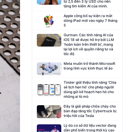
từ 2,5 đến 3 tỷ USD cho nền
tảng tìm kiếm AI của mình.
Apple công bố sự kiện ra mắt
dòng iPad mới vào ngày 7 tháng
5
Gurman: Các tính năng AI của
iOS 18 sẽ được hỗ trợ bởi LLM
'hoàn toàn trên thiết bị', mang
lại lợi ích về quyền riêng tư và
tốc độ
Meta muốn trở thành Microsoft
trong lĩnh vực kính thực tế ảo
Tinder giới thiệu tính năng 'Chia
sẻ lịch hẹn hò' cho phép người
dùng gửi kế hoạch hẹn hò cho
những ai tò mò
Đây là giải pháp chữa cháy cho
bàn đạp tăng tốc Cybertruck bị
triệu hồi của Tesla
Lý do cơ sở dữ liệu vector đang
dần phổ biến trong thời kỳ cao