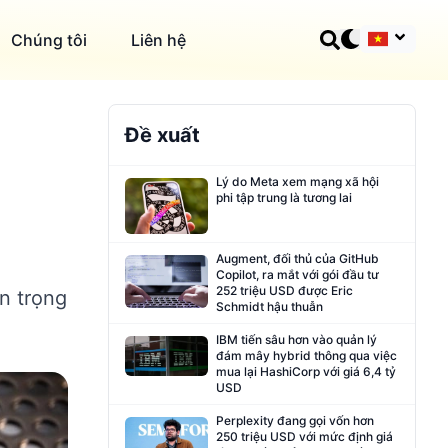
Chúng tôi
Liên hệ
Đề xuất
Lý do Meta xem mạng xã hội
phi tập trung là tương lai
Augment, đối thủ của GitHub
Copilot, ra mắt với gói đầu tư
252 triệu USD được Eric
n trọng
Schmidt hậu thuẫn
IBM tiến sâu hơn vào quản lý
đám mây hybrid thông qua việc
mua lại HashiCorp với giá 6,4 tỷ
USD
Perplexity đang gọi vốn hơn
250 triệu USD với mức định giá