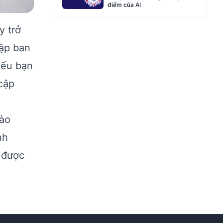
điểm của AI
y trở
lập ban
Nếu bạn
cập
vào
nh
 được