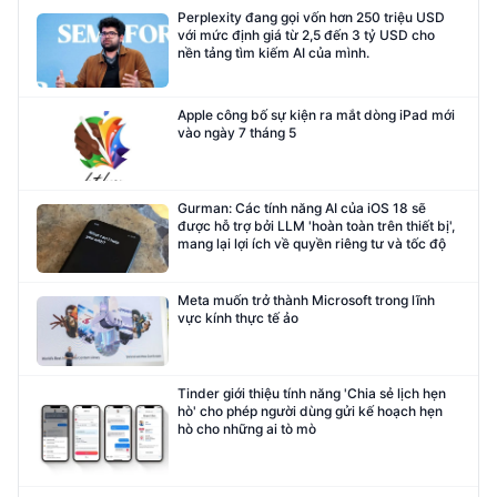
Perplexity đang gọi vốn hơn 250 triệu USD
với mức định giá từ 2,5 đến 3 tỷ USD cho
nền tảng tìm kiếm AI của mình.
Apple công bố sự kiện ra mắt dòng iPad mới
vào ngày 7 tháng 5
Gurman: Các tính năng AI của iOS 18 sẽ
được hỗ trợ bởi LLM 'hoàn toàn trên thiết bị',
mang lại lợi ích về quyền riêng tư và tốc độ
Meta muốn trở thành Microsoft trong lĩnh
vực kính thực tế ảo
Tinder giới thiệu tính năng 'Chia sẻ lịch hẹn
hò' cho phép người dùng gửi kế hoạch hẹn
hò cho những ai tò mò