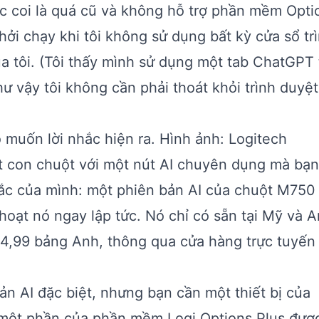
ợc coi là quá cũ và không hỗ trợ phần mềm Opti
khởi chạy khi tôi không sử dụng bất kỳ cửa sổ tr
ủa tôi. (Tôi thấy mình sử dụng một tab ChatGPT
như vậy tôi không cần phải thoát khỏi trình duyệ
muốn lời nhắc hiện ra. Hình ảnh: Logitech
ột con chuột với một nút AI chuyên dụng mà bạ
nhắc của mình: một phiên bản AI của chuột M750 
oạt nó ngay lập tức. Nó chỉ có sẵn tại Mỹ và A
c 54,99 bảng Anh, thông qua cửa hàng trực tuyến
n AI đặc biệt, nhưng bạn cần một thiết bị của
là một phần của phần mềm Logi Options Plus đượ