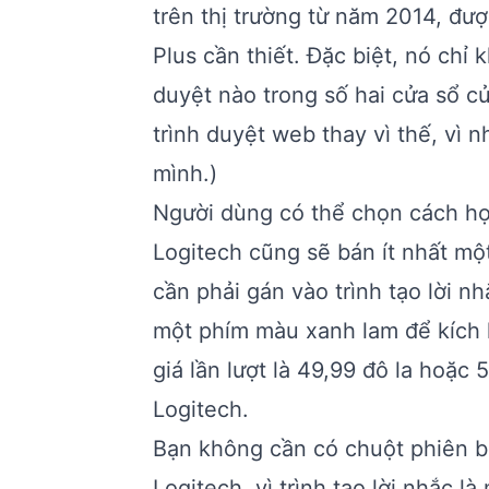
trên thị trường từ năm 2014, đư
Plus cần thiết. Đặc biệt, nó chỉ 
duyệt nào trong số hai cửa sổ c
trình duyệt web thay vì thế, vì 
mình.)
Người dùng có thể chọn cách họ 
Logitech cũng sẽ bán ít nhất m
cần phải gán vào trình tạo lời 
một phím màu xanh lam để kích h
giá lần lượt là 49,99 đô la hoặ
Logitech.
Bạn không cần có chuột phiên bả
Logitech, vì trình tạo lời nhắc 