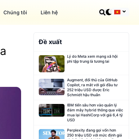
Chúng tôi
Liên hệ
Đề xuất
ủa
Lý do Meta xem mạng xã hội
phi tập trung là tương lai
Augment, đối thủ của GitHub
Copilot, ra mắt với gói đầu tư
252 triệu USD được Eric
Schmidt hậu thuẫn
IBM tiến sâu hơn vào quản lý
đám mây hybrid thông qua việc
mua lại HashiCorp với giá 6,4 tỷ
USD
Perplexity đang gọi vốn hơn
250 triệu USD với mức định giá