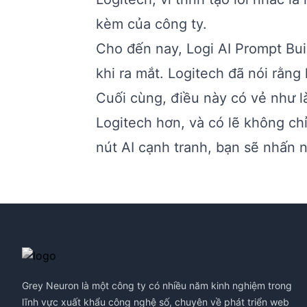
kèm của công ty.
Cho đến nay, Logi AI Prompt Bui
khi ra mắt. Logitech đã nói rằng
Cuối cùng, điều này có vẻ như 
Logitech hơn, và có lẽ không ch
nút AI cạnh tranh, bạn sẽ nhấn 
Footer
Grey Neuron là một công ty có nhiều năm kinh nghiệm trong
lĩnh vực xuất khẩu công nghệ số, chuyên về phát triển web