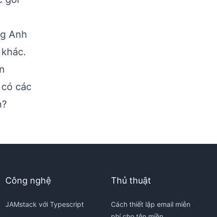
ng Anh
 khác.
ện
 có các
h?
Công nghệ
Thủ thuật
JAMstack với Typescript
Cách thiết lập email miễn
phí cho tên miền