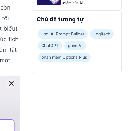
điểm của AI
 còn
 tôi
Chủ đề tương tự
t biểu)
Logi AI Prompt Builder
Logitech
úc tích
ChatGPT
phím AI
óm tắt
phần mềm Options Plus
 một