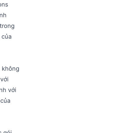
ons
ình
 trong
t của
n không
với
nh với
 của
c gói