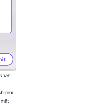
 nhấn
ch mới
 mặt