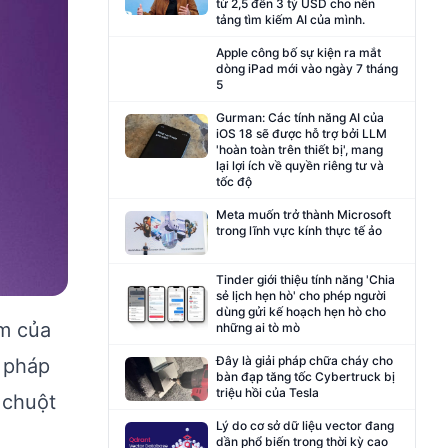
từ 2,5 đến 3 tỷ USD cho nền
tảng tìm kiếm AI của mình.
Apple công bố sự kiện ra mắt
dòng iPad mới vào ngày 7 tháng
5
Gurman: Các tính năng AI của
iOS 18 sẽ được hỗ trợ bởi LLM
'hoàn toàn trên thiết bị', mang
lại lợi ích về quyền riêng tư và
tốc độ
Meta muốn trở thành Microsoft
trong lĩnh vực kính thực tế ảo
Tinder giới thiệu tính năng 'Chia
sẻ lịch hẹn hò' cho phép người
dùng gửi kế hoạch hẹn hò cho
ím của
những ai tò mò
Đây là giải pháp chữa cháy cho
g pháp
bàn đạp tăng tốc Cybertruck bị
triệu hồi của Tesla
 chuột
Lý do cơ sở dữ liệu vector đang
dần phổ biến trong thời kỳ cao